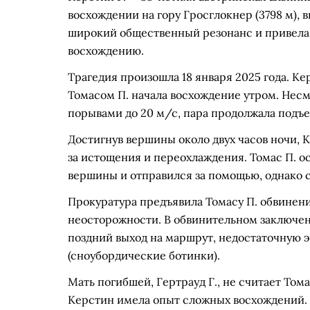
восхождении на гору Гросглокнер (3798 м), 
широкий общественный резонанс и привела 
восхождению.
Трагедия произошла 18 января 2025 года. К
Томасом П. начала восхождение утром. Несм
порывами до 20 м/с, пара продолжала подъем
Достигнув вершины около двух часов ночи, К
за истощения и переохлаждения. Томас П. ос
вершины и отправился за помощью, однако 
Прокуратура предъявила Томасу П. обвинен
неосторожности. В обвинительном заключе
поздний выход на маршрут, недостаточную 
(сноубордические ботинки).
Мать погибшей, Гертрауд Г., не считает Том
Керстин имела опыт сложных восхождений. 