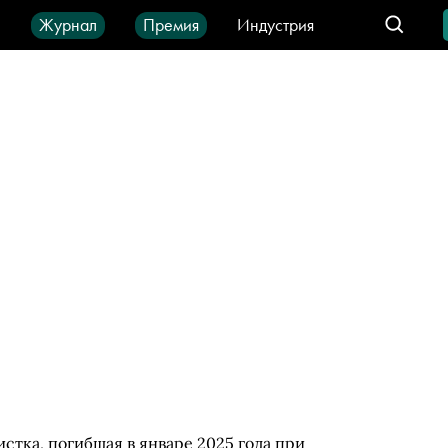
ы
Журнал
Премия
Индустрия
део
Город
IT-продукты
стка, погибшая в январе 2025 года при