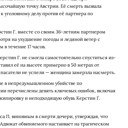
высочайшую точку Австрии. Её смерть вызвала
к уголовному делу против её партнера по
ерстин Г. вместе со своим 36-летним партнером
отря на ухудшение погоды и ледяной ветер с
 в течение 17 часов.
ерстин Г. не смогла самостоятельно спуститься из-
тавил её на высоте примерно в 50 метрах от
спасатели не успели — женщина замерзла насмерть.
ие в непредумышленном убийстве по
нии перечислены девять ключевых ошибок, включая
экипировку и неподходящую обувь Керстин Г.
аса П. виновным в смерти дочери, утверждая, что
Адвокат обвиняемого настаивает на трагическом