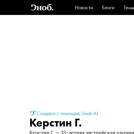
Новости
Блоги
Тем
Стиль
Ви
Создано с помощью Snob AI
Керстин Г.
Керстин Г. — 33-летняя австрийская альпини