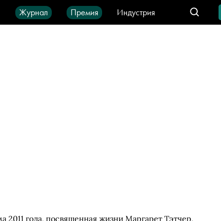
ы
Журнал
Премия
Индустрия
део
Город
IT-продукты
а 2011 года, посвященная жизни Маргарет Тэтчер,