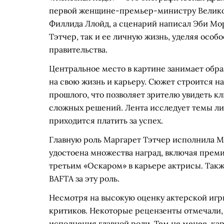
первой женщине-премьер-министру Велико
Филлида Ллойд, а сценарий написал Эби Мо
Тэтчер, так и ее личную жизнь, уделяя особ
правительства.
Центральное место в картине занимает обра
на свою жизнь и карьеру. Сюжет строится 
прошлого, что позволяет зрителю увидеть к
сложных решений. Лента исследует темы ли
приходится платить за успех.
Главную роль Маргарет Тэтчер исполнила М
удостоена множества наград, включая преми
третьим «Оскаром» в карьере актрисы. Так
BAFTA за эту роль.
Несмотря на высокую оценку актерской игр
критиков. Некоторые рецензенты отмечали,
исполнения главной роли. Тем не менее, ка