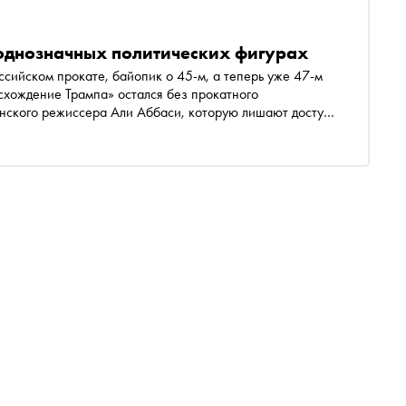
еоднозначных политических фигурах
оссийском прокате, байопик о 45-м, а теперь уже 47-м
» остался без прокатного
анского режиссера Али Аббаси, которую лишают доступа
ние у драмы «
ает про заслуживающие внимания и доступные для
игурах