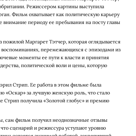
британии. Режиссером картины выступила
рган. Фильм охватывает как политическую карьеру
ое внимание периоду ее пребывания на посту главы
з пожилой Маргарет Тэтчер, которая оглядывается
на воспоминаниях, перемежающихся с эпизодами из
лючевые моменты ее пути к власти и принятия
дерства, политической воли и цены, которую
эрил Стрип. Ее работа в этом фильме была
ю «Оскар» за лучшую женскую роль, что стало
же Стрип получила «Золотой глобус» и премию
ы, сам фильм получил неоднозначные отзывы
 что сценарий и режиссура уступают уровню
ртина остается значимой работой, закрепившей