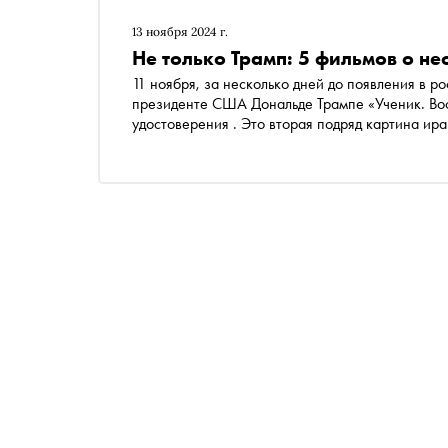
13 ноября 2024 г.
Не только Трамп: 5 фильмов о н
11 ноября, за несколько дней до появления в р
президенте США Дональде Трампе «Ученик. Восхождение Трампа
удостоверения . Это вторая подряд картина ир
в российские кинотеатры — в мае 2023 года Минкульт отозвал прокатное удостовере
Убийца “Священный паук” ». «Сноб» рассказыв
российского зрителя картины о политических ф