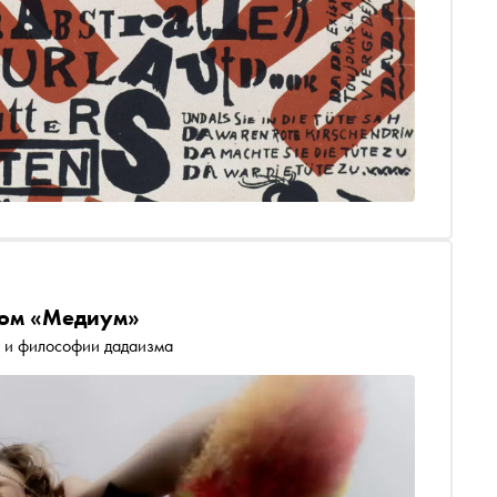
бом «Медиум»
е и философии дадаизма