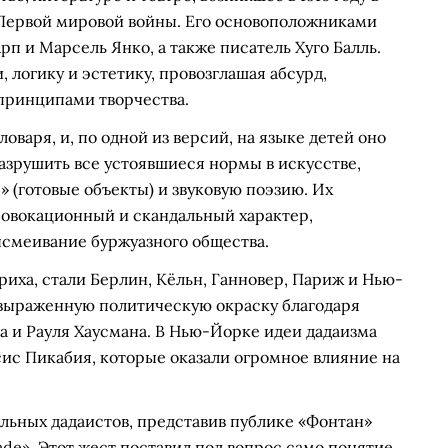
 Первой мировой войны. Его основоположниками
рп и Марсель Янко, а также писатель Хуго Балль.
логику и эстетику, провозглашая абсурд,
принципами творчества.
оваря, и, по одной из версий, на языке детей оно
азрушить все устоявшиеся нормы в искусстве,
 (готовые объекты) и звуковую поэзию. Их
овокационный и скандальный характер,
смеивание буржуазного общества.
ха, стали Берлин, Кёльн, Ганновер, Париж и Нью-
 выраженную политическую окраску благодаря
а и Рауля Хаусмана. В Нью-Йорке идеи дадаизма
ис Пикабия, которые оказали огромное влияние на
льных дадаистов, представив публике «Фонтан»
de». Этот жест поставил под вопрос само понятие