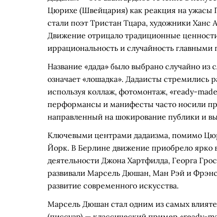
Цюрихе (Швейцария) как реакция на ужасы
стали поэт Тристан Тцара, художники Ханс А
Движение отрицало традиционные ценности, 
иррациональность и случайность главными 
Название «дада» было выбрано случайно из сл
означает «лошадка». Дадаисты стремились р
используя коллаж, фотомонтаж, «ready-made»
перформансы и манифесты часто носили пр
направленный на шокирование публики и вы
Ключевыми центрами дадаизма, помимо Цюри
Йорк. В Берлине движение приобрело ярко
деятельности Джона Хартфилда, Георга Грос
развивали Марсель Дюшан, Ман Рэй и Фрэнс
развитие современного искусства.
Марсель Дюшан стал одним из самых влияте
(писсуар) — классический пример «ready-ma