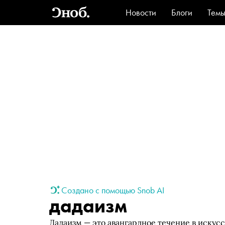
Новости
Блоги
Тем
Стиль
Ви
Создано с помощью Snob AI
дадаизм
Дадаизм — это авангардное течение в искусст