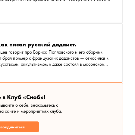
ак писал русский дадаист.
вцев говорит про Бориса Поплавского и его сборник
 брал пример с французских дадаистов — относился к
усствами, оккультизмом и даже состоял в масонской
ом — рассказываем в видео
 в Клуб «Сноб»!
зывайте о себе, знакомьтесь с
а сайте и мероприятиях клуба.
соединиться