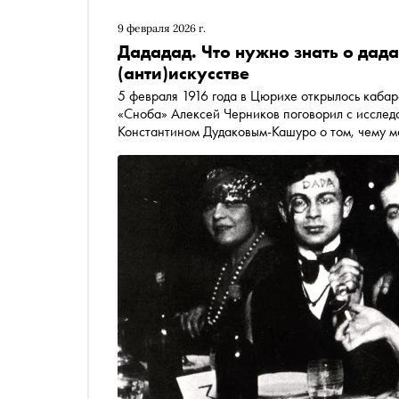
9 февраля 2026 г.
Дададад. Что нужно знать о дад
(анти)искусстве
5 февраля 1916 года в Цюрихе открылось кабар
«Сноба» Алексей Черников поговорил с исслед
Константином Дудаковым-Кашуро о том, чему м
постправды, чем опасно стадное восхищение Мо
концентрат красоты, и почему от культа гениал
один шаг