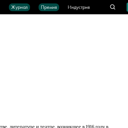
ы
Журнал
Премия
Индустрия
део
Город
IT-продукты
ве, литературе и театре, возникшее в 1916 году в