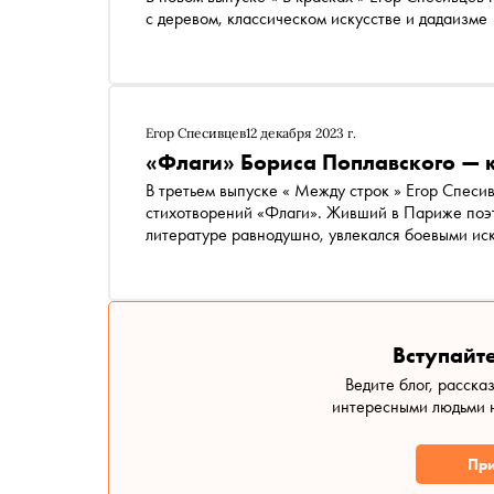
с деревом, классическом искусстве и дадаизме
Егор Спесивцев
12 декабря 2023 г.
«Флаги» Бориса Поплавского — к
В третьем выпуске « Между строк » Егор Спеси
стихотворений «Флаги». Живший в Париже поэт
литературе равнодушно, увлекался боевыми иск
организации. Что еще нужно знать о Поплавск
Вступайте
Ведите блог, расска
интересными людьми н
При