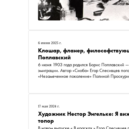
6 июня 2025 г.
Клошар, фланер, философствующ
Поплавский
6 июня 1903 года родился Борис Поплавский —
эмиграции. Автор «Сноба» Егор Спесивцев поговорил с автором 
«Незамеченное поколение» Полиной Проскурин
жизни, отношениях с наркотиками и Богом
17 мая 2024 г.
Художник Нестор Энгельке: Я ви
топор
В новом выпуске « В красках » Егор Спесивцев