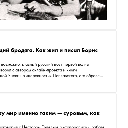
ий бродяга. Как жил и писал Борис
 возможно, главный русский поэт первой волны
онлайн-проекта и книги
ой-Янович о «неровности» Поплавского, его образе
жу мир именно таким — суровым, как
 поговорил с Нестором Энгельке о «топорописи», работе