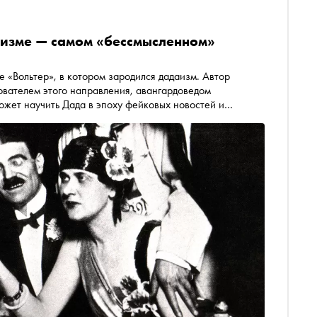
аизме — самом «бессмысленном»
е «Вольтер», в котором зародился дадаизм. Автор
ователем этого направления, авангардоведом
ожет научить Дада в эпоху фейковых новостей и
ной Лизой, почему вредно видеть в искусстве
ьного художника до принятия политической диктатуры ‒