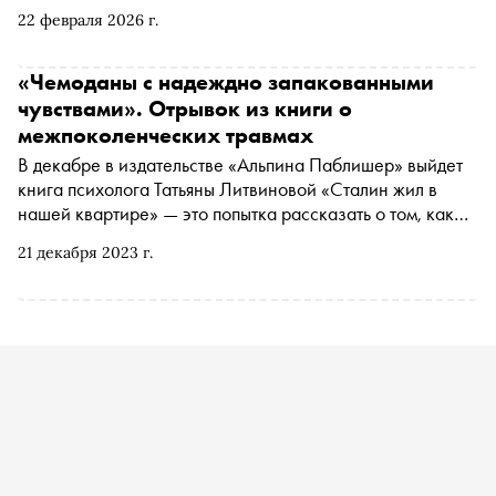
внутренний стержень. Но так ли это на самом деле?
22 февраля 2026 г.
Специально для «Сноба» Елена Тарасова, нон-фикшн-
редактор Литрес, советует книги, которые помогут
переосмыслить поколенческие травмы и исцелиться
«Чемоданы с надеждно запакованными
чувствами». Отрывок из книги о
межпоколенческих травмах
В декабре в издательстве «Альпина Паблишер» выйдет
книга психолога Татьяны Литвиновой «Сталин жил в
нашей квартире» — это попытка рассказать о том, как
травмы предков мешают жить их потомкам и что с этим
21 декабря 2023 г.
делать. Автор исследует так называемую
межпоколенческую передачу травмы на примере своей
семьи. «Сноб» публикует отрывок