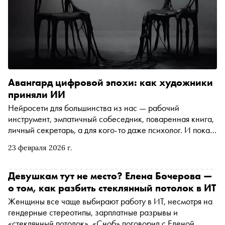
Авангард цифровой эпохи: как художники
приняли ИИ
Нейросети для большинства из нас — рабочий
инструмент, эмпатичный собеседник, поваренная книга,
личный секретарь, а для кого-то даже психолог. И пока
мы просим бота составить план тренировок или
23 февраля 2026 г.
рассортировать письма, художники ищут в ИИ новую
эстетику и визуальный язык. О том, как алгоритмы
превращаются в полноценный медиум, по просьбе
Девушкам тут не место? Елена Бочерова —
«Сноба» рассказывает кандидат искусствоведения
о том, как разбить стеклянный потолок в ИТ
Александра Першеева из Школы дизайна НИУ ВШЭ
Женщины все чаще выбирают работу в ИТ, несмотря на
гендерные стереотипы, зарплатные разрывы и
«стеклянный потолок». «Сноб» поговорил с Еленой