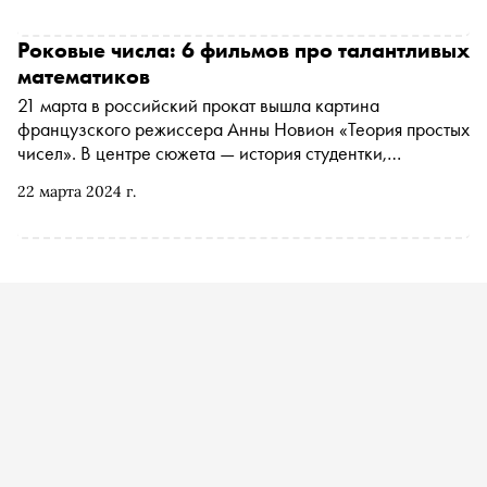
Роковые числа: 6 фильмов про талантливых
математиков
21 марта в российский прокат вышла картина
французского режиссера Анны Новион «Теория простых
чисел». В центре сюжета — история студентки,
математика Маргариты (Эллы Румпф). К выходу фильма
22 марта 2024 г.
«Сноб» рассказывает об этой и других кинолентах,
посвященных манящей (и порой сводящей с ума) науке
чисел, величин и пространственных форм