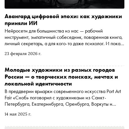
Авангард цифровой эпохи: как художники
приняли ИИ
Нейросети для большинства из нас — рабочий
инструмент, эмпатичный собеседник, поваренная книга,
личный секретарь, а для кого-то даже психолог. И пока
мы просим бота составить план тренировок или
23 февраля 2026 г.
рассортировать письма, художники ищут в ИИ новую
эстетику и визуальный язык. О том, как алгоритмы
превращаются в полноценный медиум, по просьбе
Молодые художники из разных городов
«Сноба» рассказывает кандидат искусствоведения
России — о творческих поисках, мечтах и
Александра Першеева из Школы дизайна НИУ ВШЭ
локальной идентичности
В преддверии ярмарки современного искусства Port Art
Fair «Сноб» поговорил с художниками из Санкт-
Петербурга, Екатеринбурга, Оренбурга, Воркуты и
других городов о том, что их волнует, вдохновляет и
14 мая 2025 г.
мотивирует заниматься искусством