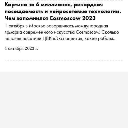
Картина за 6 миллионов, рекордная
посещаемость и нейросетевые технологии.
Чем запомнился Cosmoscow 2023
1 октября в Москве завершилась международная
ярмарка современного искусства Cosmoscow. Сколько
человек посетили ЦВК «Экспоцентр», какие работы
художников продали дороже остальных и о каких новых
4 октября 2023 г.
культурных тенденциях рассказали эксперты — в
материале «Сноба»