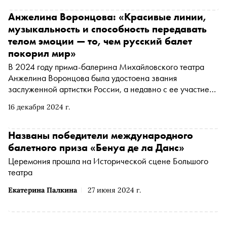
Анжелина Воронцова: «Красивые линии,
музыкальность и способность передавать
телом эмоции — то, чем русский балет
покорил мир»
В 2024 году прима-балерина Михайловского театра
Анжелина Воронцова была удостоена звания
заслуженной артистки России, а недавно с ее участием
состоялась премьера балета «Собор Парижской
16 декабря 2024 г.
богоматери». «Сноб» поговорил с Анжелиной о
феномене «Щелкунчика», ее работе с Николаем
Цискаридзе и сотрудничестве с Джоном Ноймайером
Названы победители международного
балетного приза «Бенуа де ла Данс»
Церемония прошла на Исторической сцене Большого
театра
Екатерина Палкина
27 июня 2024 г.