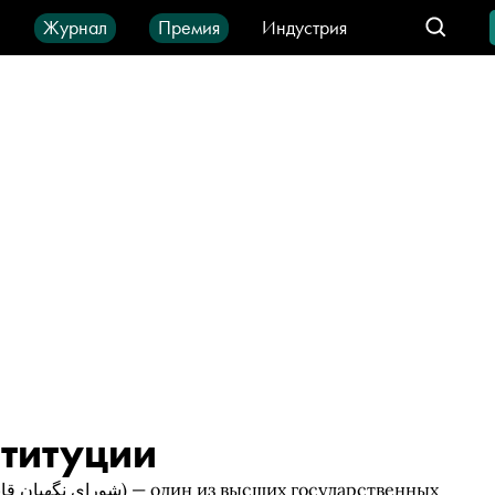
ы
Журнал
Премия
Индустрия
део
Город
IT-продукты
ституции