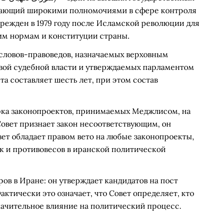
дающий широкими полномочиями в сфере контроля
чрежден в 1979 году после Исламской революции для
им нормам и конституции страны.
гословов-правоведов, назначаемых верховным
авой судебной власти и утверждаемых парламентом
а составляет шесть лет, при этом состав
рка законопроектов, принимаемых Меджлисом, на
Совет признает закон несоответствующим, он
овет обладает правом вето на любые законопроекты,
к и противовесов в иранской политической
ов в Иране: он утверждает кандидатов на пост
актически это означает, что Совет определяет, кто
значительное влияние на политический процесс.