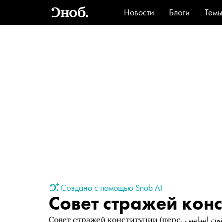
Новости
Блоги
Тем
Стиль
Ви
Создано с помощью Snob AI
Совет стражей кон
Совет стражей конституции (перс. شورای نگهبان قانون اساسی) — один из высших государственных