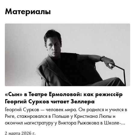
Материалы
«Сын» в Театре Ермоловой: как режиссёр
Георгий Сурков читает Зеллера
Георгий Сурков — человек мира. Он родился и учился в
Риге, стажировался в Польше у Кристиана Люпы и
окончил магистратуру у Виктора Рыжакова в Школе-
студии МХАТ. Ставил спектакли в Латвии и Литве,
2 марта 2026 г.