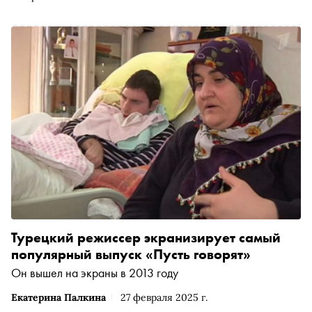
Новосибирске, Тюмени, Омске, Красноярске и на
Сахалине. Около года был главным режиссером
Камчатского театра драмы и комедии, а в этом сезоне
возглавил Русский театр Дагестана в Махачкале. В
Москве его работы можно увидеть в «Современнике»,
Театре на Таганке и Театре Ермоловой. Здесь он
недавно поставил «Сына» — драму французского
драматурга Флориана Зеллера, где главные роли
сыграли звезды сериалов Леон Кемстач («Слово
пацана») и Константин Плотников («Король и шут»).
После премьеры «Сноб» поговорил с режиссером об
особенностях национального менталитета, об учебе у
Кристиана Люпы и сравнениях с Юрием Бутусовым, о
чувстве вины и ответственности, о современных детях и
родителях и поколенческих травмах.
Турецкий режиссер экранизирует самый
популярный выпуск «Пусть говорят»
Он вышел на экраны в 2013 году
Екатерина Палкина
27 февраля 2025 г.