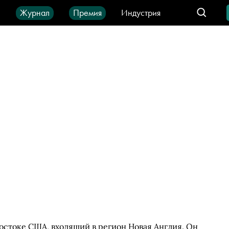
ы
Журнал
Премия
Индустрия
део
Город
IT-продукты
остоке США, входящий в регион Новая Англия. Он