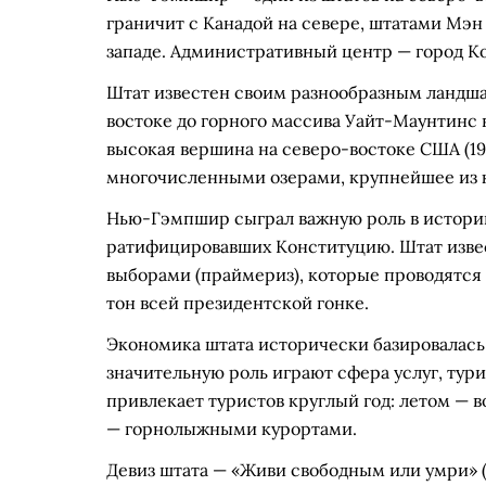
граничит с Канадой на севере, штатами Мэн 
западе. Административный центр — город К
Штат известен своим разнообразным ландша
востоке до горного массива Уайт-Маунтинс 
высокая вершина на северо-востоке США (19
многочисленными озерами, крупнейшее из 
Нью-Гэмпшир сыграл важную роль в истории
ратифицировавших Конституцию. Штат изве
выборами (праймериз), которые проводятся з
тон всей президентской гонке.
Экономика штата исторически базировалась 
значительную роль играют сфера услуг, ту
привлекает туристов круглый год: летом — 
— горнолыжными курортами.
Девиз штата — «Живи свободным или умри» (L