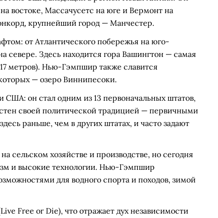
на востоке, Массачусетс на юге и Вермонт на
онкорд, крупнейший город — Манчестер.
фтом: от Атлантического побережья на юго-
на севере. Здесь находится гора Вашингтон — самая
17 метров). Нью-Гэмпшир также славится
которых — озеро Виннипесоки.
 США: он стал одним из 13 первоначальных штатов,
стен своей политической традицией — первичными
десь раньше, чем в других штатах, и часто задают
на сельском хозяйстве и производстве, но сегодня
ризм и высокие технологии. Нью-Гэмпшир
возможностями для водного спорта и походов, зимой
ive Free or Die), что отражает дух независимости