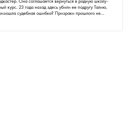
дкастер. Она соглашается вернуться в родную школу-
й курс. 23 года назад здесь убили ее подругу Талию,
произошла судебная ошибка? Призраки прошлого не
триллера, вышедшего в «Букмейте», книжном сервисе
ательстве «Лайвбук» в июне