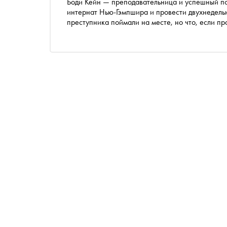
Боди Кейн — преподавательница и успешный по
интернат Нью-Гэмпшира и провести двухнедельны
преступника поймали на месте, но что, если 
отпускают Боди. «Сноб» публикует отрывок из 
«Яндекс Плюса». Печатная версия выйдет в изд