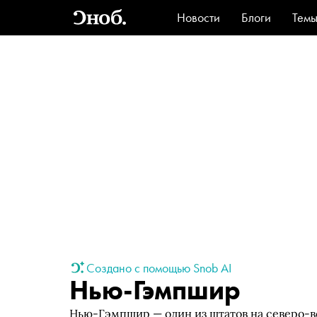
Новости
Блоги
Тем
Стиль
Ви
Создано с помощью Snob AI
Нью-Гэмпшир
Нью-Гэмпшир — один из штатов на северо-в