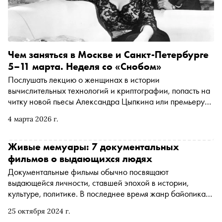
Чем заняться в Москве и Санкт-Петербурге
5–11 марта. Неделя со «Снобом»
Послушать лекцию о женщинах в истории
вычислительных технологий и криптографии, попасть на
читку новой пьесы Александра Цыпкина или премьеру
танцевального спектакля хореографа Охада Нахарина.
4 марта 2026 г.
Рассказываем, чем заняться и куда сходить на
ближайшей неделе
Живые мемуары: 7 документальных
фильмов о выдающихся людях
Документальные фильмы обычно посвящают
выдающейся личности, ставшей эпохой в истории,
культуре, политике. В последнее время жанр байопика
особенно популярен, а некоторые картины могут даже
25 октября 2024 г.
поспорить по востребованности с жанром игрового