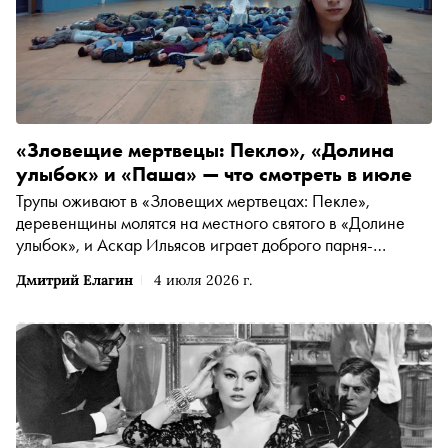
«Зловещие мертвецы: Пекло», «Долина
улыбок» и «Паша» — что смотреть в июле
Трупы оживают в «Зловещих мертвецах: Пекле»,
деревенщины молятся на местного святого в «Долине
улыбок», и Аскар Ильясов играет доброго парня-
неудачника в «Паше» — «Сноб» выбрал интересные
Дмитрий Елагин
4 июля 2026 г.
фильмы и сериалы начала лета