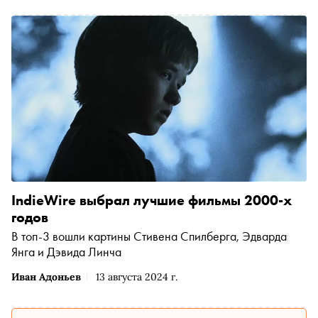
кино. Есть документальные ленты, посвященные
социальному или природному явлению, историческому
периоду, но на самом деле «документалки» всегда
описывают эпоху, страну, атмосферу и картину времени,
раскрывая для зрителя в новом ракурсе и известных
людей, и мир сквозь призму частного взгляда. «Сноб»
выбрал семь фильмов последних лет, которые стоит
увидеть
IndieWire выбрал лучшие фильмы 2000-х
годов
В топ-3 вошли картины Стивена Спилберга, Эдварда
Янга и Дэвида Линча
Иван Адоньев
13 августа 2024 г.