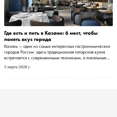
Где есть и пить в Казани: 6 мест, чтобы
понять вкус города
Казань — один из самых интересных гастрономических
городов России: здесь традиционная татарская кухня
встречается с современными техниками, а локальные
продукты — с авторскими интерпретациями шефов. От
5 марта 2026 г.
ресторанов с переосмысленными национальными
блюдами до коктейльных баров и сыроварен — «Сноб»
рассказывает о шести местах, которые лучше всего
отражают гастрономический характер столицы
Татарстана