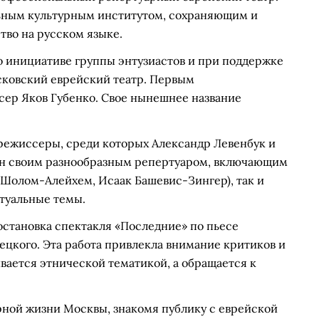
льным культурным институтом, сохраняющим и
тво на русском языке.
 по инициативе группы энтузиастов и при поддержке
сковский еврейский театр. Первым
ер Яков Губенко. Свое нынешнее название
 режиссеры, среди которых Александр Левенбук и
ен своим разнообразным репертуаром, включающим
(Шолом-Алейхем, Исаак Башевис-Зингер), так и
туальные темы.
остановка спектакля «Последние» по пьесе
цкого. Эта работа привлекла внимание критиков и
ивается этнической тематикой, а обращается к
рной жизни Москвы, знакомя публику с еврейской