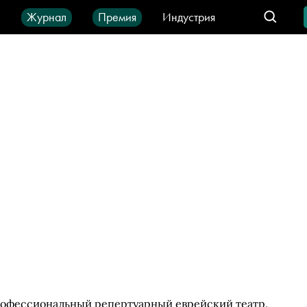
ы
Журнал
Премия
Индустрия
део
Город
IT-продукты
рофессиональный репертуарный еврейский театр.