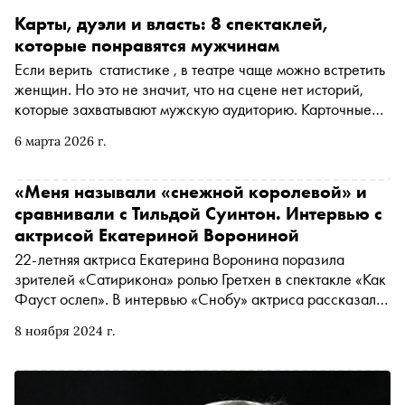
Карты, дуэли и власть: 8 спектаклей,
которые понравятся мужчинам
Если верить статистике , в театре чаще можно встретить
женщин. Но это не значит, что на сцене нет историй,
которые захватывают мужскую аудиторию. Карточные
аферы, политические интриги, производственные драмы
6 марта 2026 г.
и разговоры о смысле жизни — «Сноб» выбрал
спектакли, которые способны увлечь и мужскую
аудиторию
«Меня называли «снежной королевой» и
сравнивали с Тильдой Суинтон. Интервью с
актрисой Екатериной Ворониной
22-летняя актриса Екатерина Воронина поразила
зрителей «Сатирикона» ролью Гретхен в спектакле «Как
Фауст ослеп». В интервью «Снобу» актриса рассказала
о работе с Константином Райкиным и Александром
8 ноября 2024 г.
Коручековым, нестандартных репетициях и глазах
Дениса Суханова