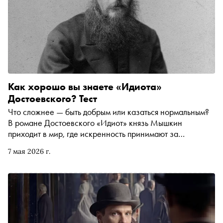
Как хорошо вы знаете «Идиота»
Достоевского? Тест
Что сложнее — быть добрым или казаться нормальным?
В романе Достоевского «Идиот» князь Мышкин
приходит в мир, где искренность принимают за
странность, сострадание — за слабость, а
7 мая 2026 г.
«положительно прекрасный человек» оказывается почти
невозможной фигурой. К премьерным показам
спектакля Сергея Тонышева «Идиот» на Основной
сцене Московского драматического театра им. А. С.
Пушкина, которые пройдут 13 и 14 мая, «Сноб»
предлагает проверить, насколько хорошо вы помните
один из самых болезненных и точных романов русской