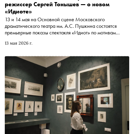
режиссер Сергей Тонышев — о новом
«Идиоте»
13 и 14 мая на Основной сцене Московского
драматического театра им. А.С. Пушкина состоятся
премьерные показы спектакля «Идиот» по мотивам
романа Ф.М. Достоевского. Режиссер Сергей Тонышев
13 мая 2026 г.
ставит не иллюстрацию к классике, а разговор о мире, в
котором доброта выглядит странностью, сострадание
становится испытанием, а встреча с ближним может
оказаться почти невыносимой. «Сноб» поговорил с ним
о Достоевском-хулигане, Мышкине как человеке с
большой душой, сценической пластике и о том, почему
говорить о сложном сегодня нужно понятным языком