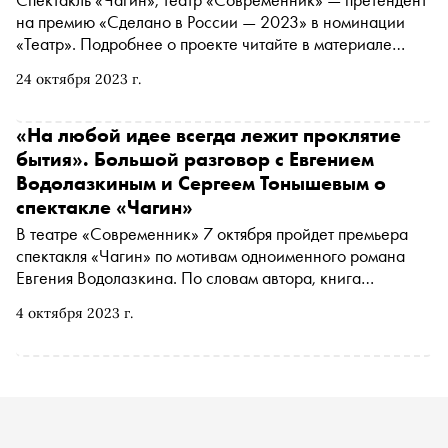
на премию «Сделано в России — 2023» в номинации
«Театр». Подробнее о проекте читайте в материале
«Сноба». Финансовый партнер премии — «МТС Банк
24 октября 2023 г.
Premium&Private». Технологический партнер —
«Аквариус». Партнер номинации «Теория и практика
важных дел» — «Россия — страна возможностей»
«На любой идее всегда лежит проклятие
бытия». Большой разговор с Евгением
Водолазкиным и Сергеем Тонышевым о
спектакле «Чагин»
В театре «Современник» 7 октября пройдет премьера
спектакля «Чагин» по мотивам одноименного романа
Евгения Водолазкина. По словам автора, книга
посвящена взаимоотношениям человека и его памяти.
4 октября 2023 г.
«Сноб» поговорил с Евгением Водолазкиным и
режиссером постановки Сергеем Тонышевым о том, как
пришла идея поставить спектакль по «Чагину», зачем
людям нужны воспоминания и почему человека
правильно судить не по поступкам, а по мечтам