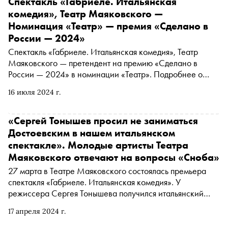
Спектакль «Габриеле. Итальянская
комедия», Театр Маяковского —
Номинация «Театр» — премия «Сделано в
России — 2024»
Спектакль «Габриеле. Итальянская комедия», Театр
Маяковского — претендент на премию «Сделано в
России — 2024» в номинации «Театр». Подробнее о
проекте читайте в материале «Сноба»
16 июля 2024 г.
«Сергей Тонышев просил не заниматься
Достоевским в нашем итальянском
спектакле». Молодые артисты Театра
Маяковского отвечают на вопросы «Сноба»
27 марта в Театре Маяковского состоялась премьера
спектакля «Габриеле. Итальянская комедия». У
режиссера Сергея Тонышева получился итальянский
ситком по драматургии Фаусто Паравидино и
17 апреля 2024 г.
Джампьеро Раппы о жизни в крохотной квартирке в
центре Рима студентов-актеров. «Сноб» поговорил с