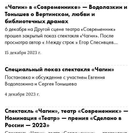
семью молодыми артистами «Маяковки», исполняющими
«Чагин» в «Современнике» — Водолазкин и
роли однокурсников, о мечте стать актером, первых
Тонышев о Вертинском, любви и
шагах в профессии и работе над ролью
библиотечных драмах
6 декабря на Другой сцене театра «Современник»
прошел закрытый показ спектакля «Чагин». После
просмотра автор « Между строк » Егор Спесивцев
поговорил с режиссером постановки Сергеем
15 декабря 2023 г.
Тонышевым и автором романа-первоисточника
Евгением Водолазкиным о том, каким получился «Чагин»
в «Современнике»
Специальный показ спектакля «Чагин»
Постановка и обсуждение с участием Евгения
Водолазкина и Сергея Тонышева
4 декабря 2023 г.
Спектакль «Чагин», театр «Современник» —
Номинация «Театр» — премия «Сделано в
России — 2023»
Спектакль «Чагин», театр «Современник» — претендент