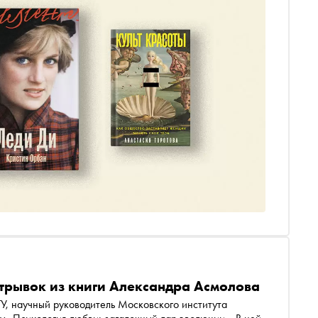
трывок из книги Александра Асмолова
, научный руководитель Московского института