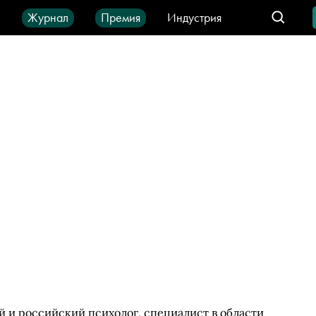
ы
Журнал
Премия
Индустрия
део
Город
IT-продукты
 и российский психолог, специалист в области