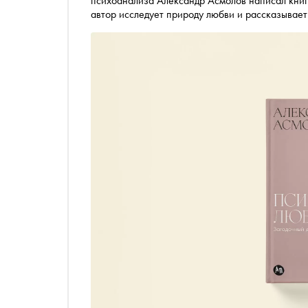
психоанализа Александр Асмолов написал книг
автор исследует природу любви и рассказывает
чувств влияет на человека. С разрешения изда