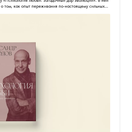
у «Психология любви: загадочный дар эволюции». В ней
 о том, как опыт переживания по-настоящему сильных
тельства «Альпина Паблишер» «Сноб» публикует отрывок