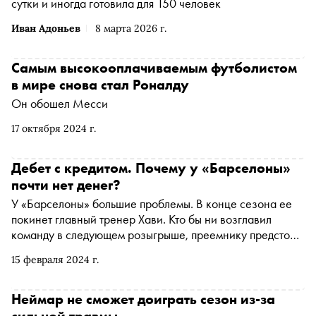
сутки и иногда готовила для 150 человек
Иван Адоньев
8 марта 2026 г.
Самым высокооплачиваемым футболистом
в мире снова стал Роналду
Он обошел Месси
17 октября 2024 г.
Дебет с кредитом. Почему у «Барселоны»
почти нет денег?
У «Барселоны» большие проблемы. В конце сезона ее
покинет главный тренер Хави. Кто бы ни возглавил
команду в следующем розыгрыше, преемнику предстоит
работать при скромном бюджете. Разбираемся, откуда у
15 февраля 2024 г.
«Барсы» многомиллионные долги
Неймар не сможет доиграть сезон из-за
сильной травмы