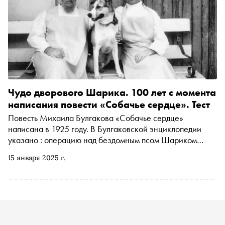
Чудо дворового Шарика. 100 лет с момента
написания повести «Собачье сердце». Тест
Повесть Михаила Булгакова «Собачье сердце»
написана в 1925 году. В Булгаковской энциклопедии
указано : операцию над бездомным псом Шариком
профессор с говорящей фамилией Преображенский
15 января 2025 г.
делает во второй половине дня 23 декабря, а
очеловечивание подопытного завершается в ночь на 7
января. Последнее упоминание о его собачьем облике в
дневнике наблюдений, который ведет доктор
Борменталь, датировано 6 января. Таким образом, весь
процесс превращения собаки в человека охватывает