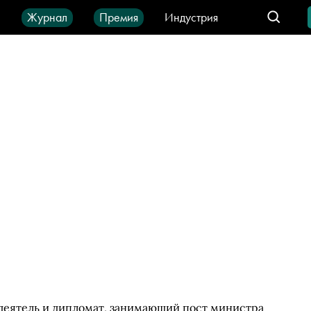
ы
Журнал
Премия
Индустрия
део
Город
IT-продукты
деятель и дипломат, занимающий пост министра