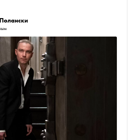
 Полански
вым