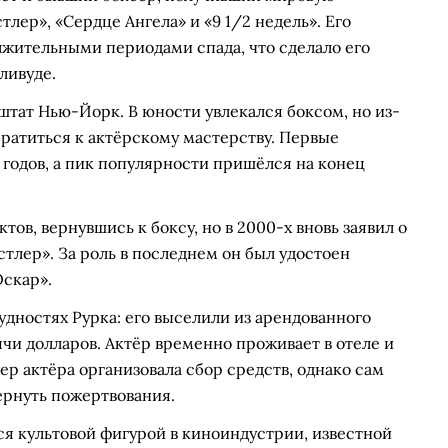
тлер», «Сердце Ангела» и «9 1/2 недель». Его
олжительными периодами спада, что сделало его
ливуде.
 штат Нью-Йорк. В юности увлекался боксом, но из-
братиться к актёрскому мастерству. Первые
 годов, а пик популярности пришёлся на конец
тов, вернувшись к боксу, но в 2000-х вновь заявил о
стлер». За роль в последнем он был удостоен
Оскар».
дностях Рурка: его выселили из арендованного
сячи долларов. Актёр временно проживает в отеле и
ер актёра организовала сбор средств, однако сам
ернуть пожертвования.
я культовой фигурой в киноиндустрии, известной