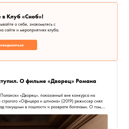
 в Клуб «Сноб»!
зывайте о себе, знакомьтесь с
а сайте и мероприятиях клуба.
соединиться
аступил. О фильме «Дворец» Романа
 Полански «Дворец», показанный вне конкурса на
е строгого «Офицера и шпиона» (2019) режиссер снял
ад тонущими в пошлости и разврате богачами. О том,
ки Рурка, Фанни Ардан и Александра Петрова, — в