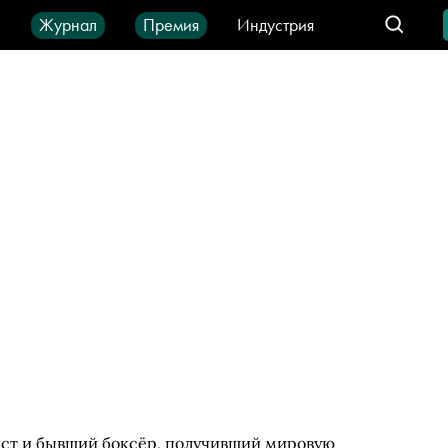
ы
Журнал
Премия
Индустрия
део
Город
IT-продукты
ист и бывший боксёр, получивший мировую