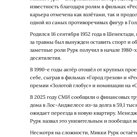
известность благодаря ролям в фильмах «Рес
карьера отмечена как взлётами, так и прод
одной из самых противоречивых фигур в Гол
Родился 16 сентября 1952 года в Шенектади,
за травмы был вынужден оставить спорт и о
заметные роли Рурк получил в начале 1980-х
десятилетия.
В 1990-е годы актёр отошёл от крупных проек
себе, сыграв в фильмах «Город грехов» и «Ре
премии «Золотой глобус» и номинации на «
В 2025 году СМИ сообщили о финансовых тру
дома в Лос-Анджелесе из-за долга в 59,1 ты
ожидает переезда в новую квартиру. Менедж
Рурк назвал это унизительным и пообещал в
Несмотря на сложности, Микки Рурк остаётс