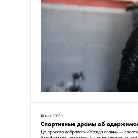
10 мая 2025 г.
Спортивные драмы об одержимо
До проката добралась «Жажда славы» — спорт
бодибилдере, страдающем от приступов неконт