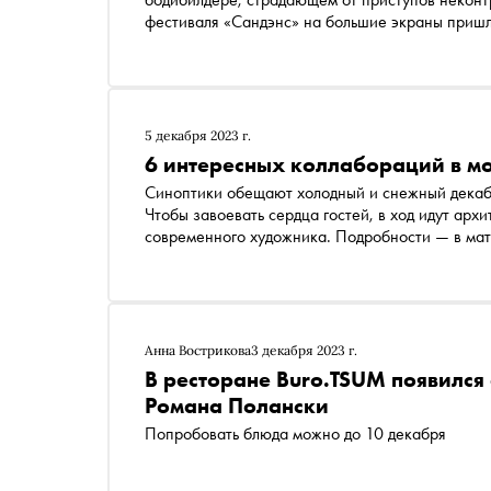
фестиваля «Сандэнс» на большие экраны пришло
Кинокритик Ксения Балюк рассказывает об этом
спортсмены обнаруживают истинное «я». Резул
5 декабря 2023 г.
6 интересных коллабораций в мо
Синоптики обещают холодный и снежный декабр
Чтобы завоевать сердца гостей, в ход идут арх
современного художника. Подробности — в ма
Анна Вострикова
3 декабря 2023 г.
В ресторане Buro.TSUM появился
Романа Полански
Попробовать блюда можно до 10 декабря