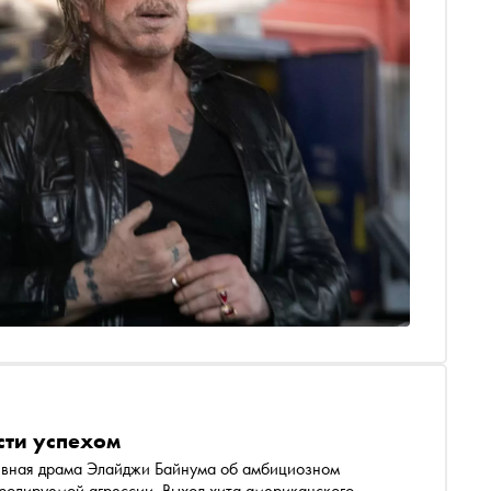
сти успехом
ивная драма Элайджи Байнума об амбициозном
ролируемой агрессии. Выход хита американского