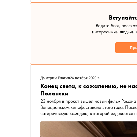
Вступайте
Ведите блог, расска
интересными людьми н
При
Дмитрий Елагин
24 ноября 2023 г.
Конец света, к сожалению, не н
Полански
23 ноября в прокат вышел новый фильм Романа
Венецианском кинофестивале этого года. Посл
сатирическую комедию, в которой издевается н
зачем Полански запечатлел в одном кадре Мик
материале «Сноба»