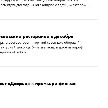
сь ждать два года из-за скандала с ведущим актером.
 и других фильмах, в которых через волю к победе
ьтат может обескуражить.
сковских ресторанах в декабре
ь, а рестораторы — горячий сезон коллабораций.
итектурный шоколад, билеты в театр и даже автограф
териале «Сноба»
 сет «Дворец» к премьере фильма