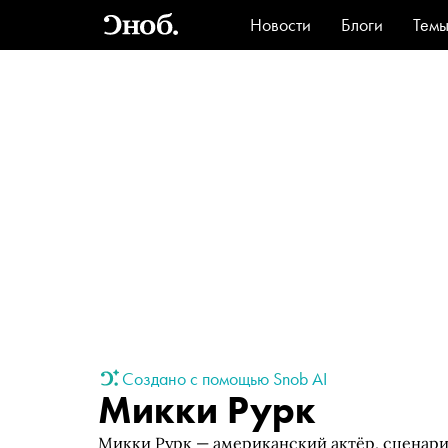
Новости
Блоги
Тем
Стиль
Ви
Создано с помощью Snob AI
Микки Рурк
Микки Рурк — американский актёр, сценар