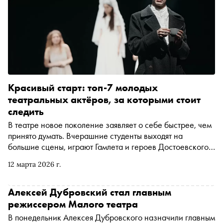
Красивый старт: топ-7 молодых
театральных актёров, за которыми стоит
следить
В театре новое поколение заявляет о себе быстрее, чем
принято думать. Вчерашние студенты выходят на
большие сцены, играют Гамлета и героев Достоевского,
снимаются в сериалах и параллельно работают в
12 марта 2026 г.
независимых театрах. «Сноб» выбрал семь молодых
актеров, чьи имена все чаще появляются в афишах и
титрах — и за которыми особенно интересно следить
Алексей Дубровский стал главным
прямо сейчас
режиссером Малого театра
В понедельник Алексея Дубровского назначили главным