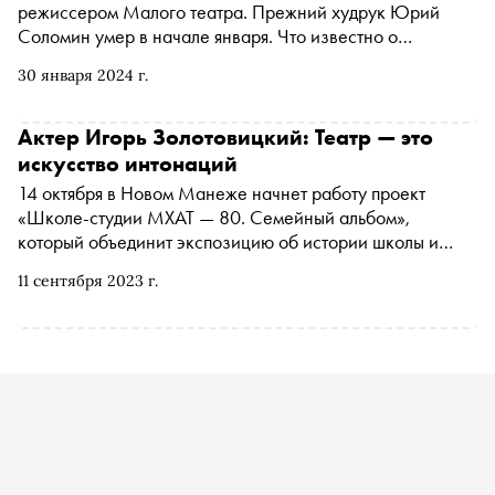
режиссером Малого театра. Прежний худрук Юрий
Соломин умер в начале января. Что известно о
Дубровском и чем он знаменит в театральном мире — в
30 января 2024 г.
материале «Сноба»
Актер Игорь Золотовицкий: Театр — это
искусство интонаций
14 октября в Новом Манеже начнет работу проект
«Школе-студии МХАТ — 80. Семейный альбом»,
который объединит экспозицию об истории школы и
театра с творческой и образовательной программами.
11 сентября 2023 г.
«Сноб» поговорил с ректором школы-студии Игорем
Золотовицким о юбилейной программе, преподавании,
традициях и внутреннем устройстве одного из главных
театральных институтов страны