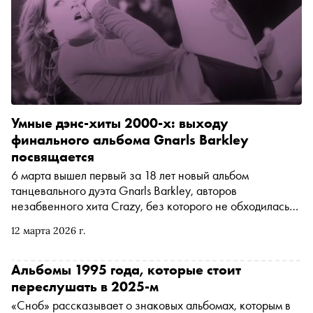
Умные дэнс-хиты 2000-х: выходу
финального альбома Gnarls Barkley
посвящается
6 марта вышел первый за 18 лет новый альбом
танцевального дуэта Gnarls Barkley, авторов
незабвенного хита Crazy, без которого не обходилась
ни одна уважающая себя вечеринка в середине
12 марта 2026 г.
нулевых. В честь этого события «Сноб» вспоминает
другие танцевальные хиты 2000-х, под которые можно
было не только беззаботно веселиться, но и размышлять
Альбомы 1995 года, которые стоит
о загадках человеческой природы и нашей с вами
переслушать в 2025-м
вселенной
«Сноб» рассказывает о знаковых альбомах, которым в