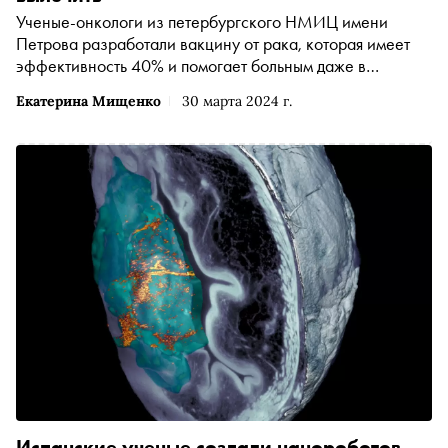
Ученые-онкологи из петербургского НМИЦ имени
Петрова разработали вакцину от рака, которая имеет
эффективность 40% и помогает больным даже в
терминальной стадии — сенсационную новость
Екатерина Мищенко
30 марта 2024 г.
сообщили многие российские СМИ, в том числе Первый
канал устами Елены Малышевой. «Сноб» разобрался,
какие виды вакцин от рака уже существуют, а каких
пока с нетерпением ждут пациенты и врачи
Испанские ученые создали нанороботов