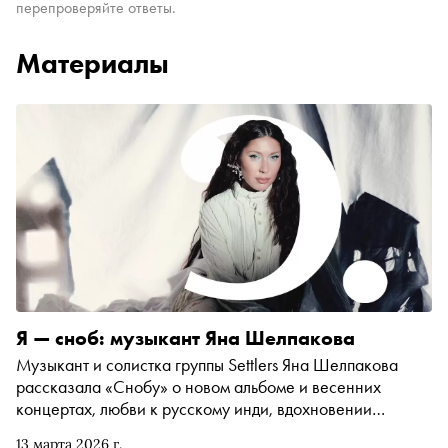
перепроверяйте ответы.
Материалы
Я — сноб: музыкант Яна Шелпакова
Музыкант и солистка группы Settlers Яна Шелпакова
рассказала «Снобу» о новом альбоме и весенних
концертах, любви к русскому инди, вдохновении
фольклором и о том, почему постепенно отказывается от
13 марта 2026 г.