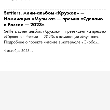
собственного снобизма
Settlers, мини-альбом «Кружок» —
Номинация «Музыка» — премия «Сделано
в России — 2023»
Settlers, мини-альбом «Кружок» — претендент на премию
«Сделано в России — 2023» в номинации «Музыка».
Подробнее о проекте читайте в материале «Сноба».
Финансовый партнер премии — «МТС Банк
4 октября 2023 г.
Premium&Private». Технологический партнер —
«Аквариус». Партнер номинации «Теория и практика
важных дел» — «Россия — страна возможностей»