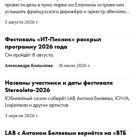
провести день в луна-парке на Елагином острове или
услышать французского дирижёра и оркестр altersono
на открытии фестиваля в Черкесске. Рассказываем, чем
5 августа 2026 г.
заняться и куда сходить на ближайшей неделе
Фестиваль «ИТ-Пикник» раскрыл
программу 2026 года
Он пройдёт 8 августа
Александра Копылова
16 июля 2026 г.
Названы участники и даты фестиваля
Stereoleto-2026
Юбилейный сезон соберёт LAB Антона Беляева, IOWA,
Loqiemean и других артистов
3 апреля 2026 г.
LAB с Антоном Беляевым вернётся на «ВТБ