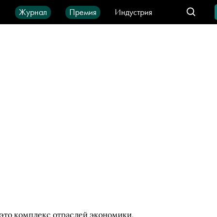
ы
Журнал
Премия
Индустрия
део
Город
IT-продукты
это комплекс отраслей экономики,