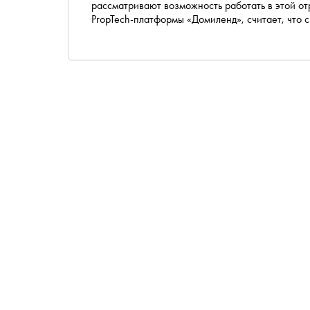
рассматривают возможность работать в этой от
PropTech-платформы «Домиленд», считает, что
компаний — новые технологии способны застави
в итоге улучшить положение всех участников 