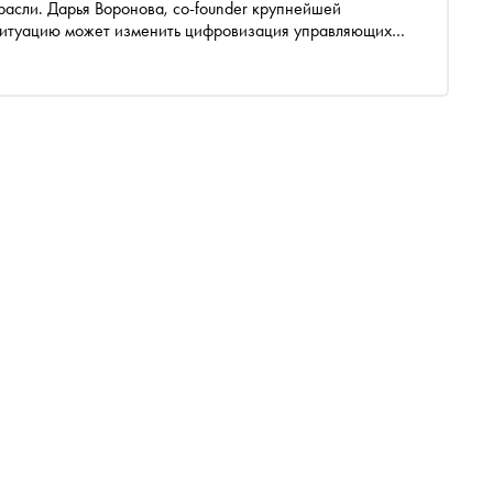
расли. Дарья Воронова, co-founder крупнейшей
 ситуацию может изменить цифровизация управляющих
ть компании конкурировать за клиентов, развиваться и
жилищных отношений