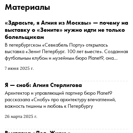
Материалы
«Здрасьте, я Агния из Москвы» — почему на
выставку о «Зените» нужно идти не только
болельщикам
В петербургском «Севкабель Порту» открылась
выставка «Зенит Петербург. 100 лет вместе». Созданная
футбольным клубом и музейным бюро Planet9, она
стремится рассказать не столько о голах и очках,
7 июня 2025 г.
сколько о почти мистической связи между командой,
городом и его жителями. «Сноб» побывал на выставке и
поговорил с основателем и генеральным директором
Я — сноб: Агния Стерлигова
музейного бюро Planet9 Агнией Стерлиговой
Архитектор и управляющий партнер бюро Planet9
рассказала «Снобу» про архитектуру впечатлений,
важность тишины и любовь к Петербургу
26 марта 2025 г.