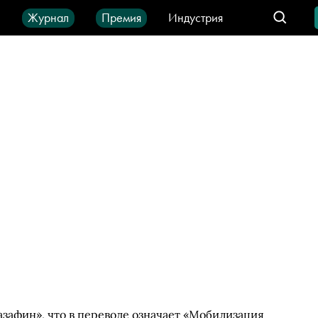
ы
Журнал
Премия
Индустрия
део
Город
IT-продукты
зафин», что в переводе означает «Мобилизация