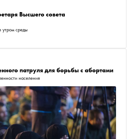
ретаря Высшего совета
е утром среды
енного патруля для борьбы с абортами
ленности населения