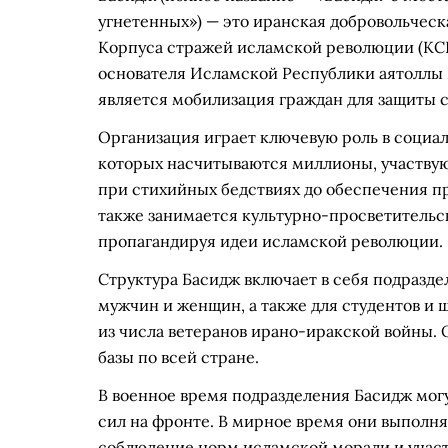
угнетенных») — это иранская добровольческ
Корпуса стражей исламской революции (КСИР)
основателя Исламской Республики аятоллы 
является мобилизация граждан для защиты 
Организация играет ключевую роль в социа
которых насчитываются миллионы, участвую
при стихийных бедствиях до обеспечения п
также занимается культурно-просветительс
пропагандируя идеи исламской революции.
Структура Басидж включает в себя подраздел
мужчин и женщин, а также для студентов и
из числа ветеранов ирано-иракской войны.
базы по всей стране.
В военное время подразделения Басидж могу
сил на фронте. В мирное время они выполн
соблюдение норм исламской морали и участ