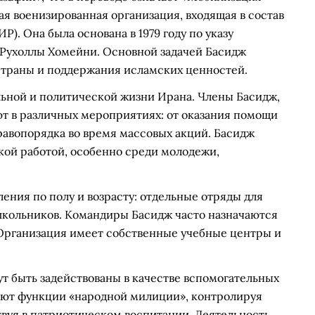
ая военизированная организация, входящая в состав
. Она была основана в 1979 году по указу
Рухоллы Хомейни. Основной задачей Басидж
страны и поддержания исламских ценностей.
льной и политической жизни Ирана. Члены Басидж,
т в различных мероприятиях: от оказания помощи
равопорядка во время массовых акций. Басидж
кой работой, особенно среди молодежи,
ения по полу и возрасту: отдельные отряды для
 школьников. Командиры Басидж часто назначаются
 Организация имеет собственные учебные центры и
т быть задействованы в качестве вспомогательных
яют функции «народной милиции», контролируя
вуя в патриотическом воспитании. Деятельность