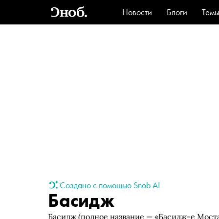
Новости
Блоги
Тем
Стиль
Ви
Создано с помощью Snob AI
Басидж
Басидж (полное название — «Басидж-е Моста