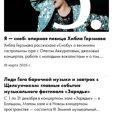
Я — сноб: оперная певица Хибла Герзмава
Хибла Герзмава рассказала «Снобу» о весеннем
гастрольном туре с Олегом Аккуратовым, джазовых
концертах, работе с молодыми вокалистами и о том,
почему считает, что оперные певцы могут и должны
18 марта 2026 г.
выходить за пределы одного жанра
Леди Гага барочной музыки и завтрак с
Щелкунчиком: главные события
музыкального фестиваля «Зарядье»
С 1 по 31 декабря в концертном зале «Зарядье» — в
Большом, Малом зале и в Новом концертном
пространстве — состоится III Зимний музыкальный