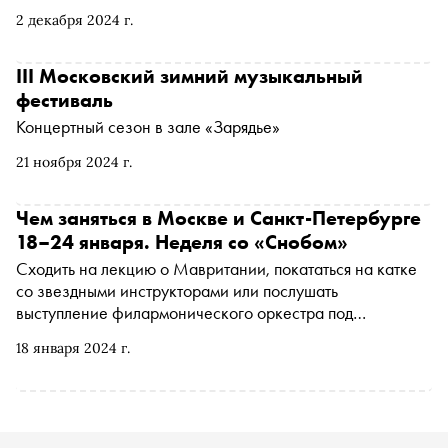
фестиваль. В программе объединились оперы в
2 декабря 2024 г.
концертном исполнении, симфоническая и камерная
музыка от барокко до современности, джаз, этно,
хореографические постановки, спектакли для детей.
III Московский зимний музыкальный
«Сноб» рассказывает, что послушать на фестивале в
фестиваль
этом году
Концертный сезон в зале «Зарядье»
21 ноября 2024 г.
Чем заняться в Москве и Санкт-Петербурге
18–24 января. Неделя со «Снобом»
Сходить на лекцию о Мавритании, покататься на катке
со звездными инструкторами или послушать
выступление филармонического оркестра под
руководством Владимира Спивакова. «Сноб»
18 января 2024 г.
рассказывает, чем заняться и куда сходить на
ближайшей неделе