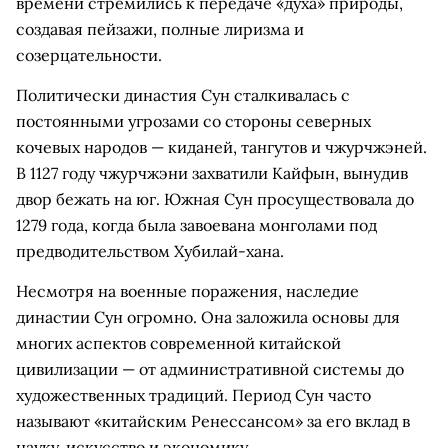
времени стремились к передаче «духа» природы,
создавая пейзажи, полные лиризма и
созерцательности.
Политически династия Сун сталкивалась с
постоянными угрозами со стороны северных
кочевых народов — киданей, тангутов и чжурчжэней.
В 1127 году чжурчжэни захватили Кайфын, вынудив
двор бежать на юг. Южная Сун просуществовала до
1279 года, когда была завоевана монголами под
предводительством Хубилай-хана.
Несмотря на военные поражения, наследие
династии Сун огромно. Она заложила основы для
многих аспектов современной китайской
цивилизации — от административной системы до
художественных традиций. Период Сун часто
называют «китайским Ренессансом» за его вклад в
науку, искусство и экономику.