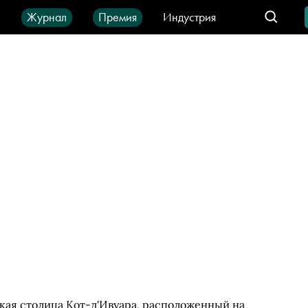
ы
Журнал
Премия
Индустрия
део
Город
IT-продукты
ая столица Кот-д'Ивуара, расположенный на