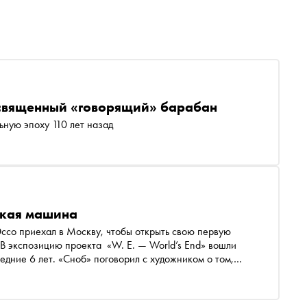
 священный «говорящий» барабан
ьную эпоху 110 лет назад
ская машина
ссо приехал в Москву, чтобы открыть свою первую
 В экспозицию проекта «W. E. — World’s End» вошли
едние 6 лет. «Сноб» поговорил с художником о том,
овное направление работы, как объясняет идею единства
, с какими материалами экспериментирует и почему