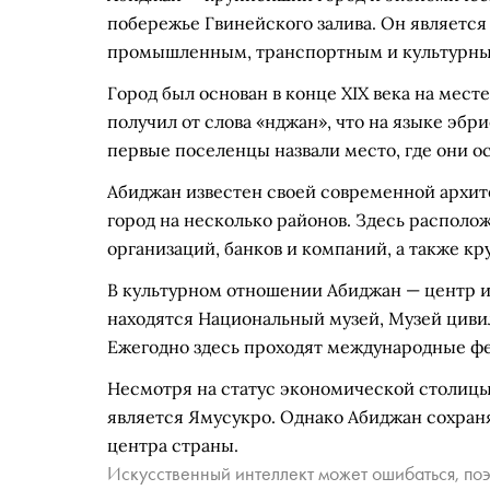
побережье Гвинейского залива. Он являетс
промышленным, транспортным и культурны
Город был основан в конце XIX века на мест
получил от слова «нджан», что на языке эбри
первые поселенцы назвали место, где они о
Абиджан известен своей современной архите
город на несколько районов. Здесь распол
организаций, банков и компаний, а также кр
В культурном отношении Абиджан — центр ив
находятся Национальный музей, Музей цивил
Ежегодно здесь проходят международные фе
Несмотря на статус экономической столицы,
является Ямусукро. Однако Абиджан сохраняе
центра страны.
Искусственный интеллект может ошибаться, поэ