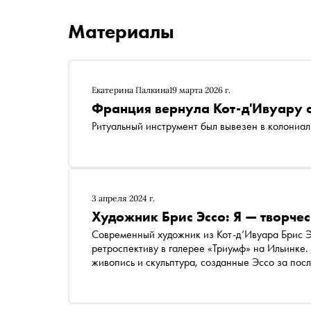
Материалы
Екатерина Палкина
19 марта 2026 г.
Франция вернула Кот-д'Ивуару
Ритуальный инструмент был вывезен в колониал
3 апреля 2024 г.
Художник Брис Эссо: Я — творче
Современный художник из Кот-д’Ивуара Брис Э
ретроспективу в галерее «Триумф» на Ильинке.
живопись и скульптура, созданные Эссо за посл
почему он выбрал для себя скульптуру как осн
и взаимосвязи человека через свое творчество
считает себя слугой искусства, а не творцом