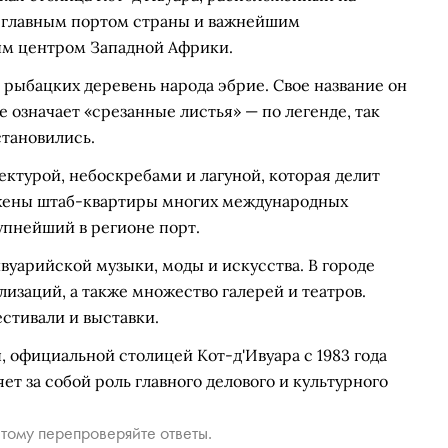
я главным портом страны и важнейшим
м центром Западной Африки.
е рыбацких деревень народа эбрие. Свое название он
е означает «срезанные листья» — по легенде, так
становились.
ктурой, небоскребами и лагуной, которая делит
ожены штаб-квартиры многих международных
упнейший в регионе порт.
уарийской музыки, моды и искусства. В городе
изаций, а также множество галерей и театров.
стивали и выставки.
 официальной столицей Кот-д'Ивуара с 1983 года
т за собой роль главного делового и культурного
тому перепроверяйте ответы.