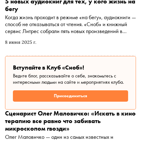
МХТ им. А.П. Чехова, Малый театр, Театр им. Н.В. Гоголя
5 новых аудиокниг для тех, у кого жизнь на
и впервые — театр «Мастерская Петра Фоменко»
бегу
Когда жизнь проходит в режиме «на бегу», аудиокниги —
способ не отказываться от чтения. «Сноб» и книжный
сервис Литрес собрали пять новых произведений в
аудиоформате, которые будут рядом в дороге
8 июня 2025 г.
Вступайте в Клуб «Сноб»!
Ведите блог, рассказывайте о себе, знакомьтесь с
интересными людьми на сайте и мероприятиях клуба.
Присоединиться
Сценарист Олег Маловичко: «Искать в кино
терапию все равно что забивать
микроскопом гвозди»
Олег Маловичко — один из самых известных и