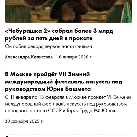
«Чебурашка 2» собрал более 3 млрд
рублей за пять дней в прокате
Он побил рекорд первой части фильма
Александра Копылова
6 января 2026 г.
В Москве пройдёт VII Зимний
международный фестиваль искусств под
руководством Юрия Башмета
С 11 января по 13 февраля в Москве пройдёт VII Зимний
международный фестиваль искусств под руководством
народного артиста СССР и Героя Труда РФ Юрия
Башмета. Концерты и спектакли состоятся на шести
30 декабря 2025 г.
площадках столицы, включая Концертный зал им.
Чайковского, Московский международный дом музыки,