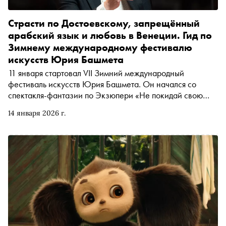
Страсти по Достоевскому, запрещённый
арабский язык и любовь в Венеции. Гид по
Зимнему международному фестивалю
искусств Юрия Башмета
11 января стартовал VII Зимний международный
фестиваль искусств Юрия Башмета. Он начался со
спектакля-фантазии по Экзюпери «Не покидай свою
планету». В нём главную роль сыграл Константин
14 января 2026 г.
Хабенский, интервью с которым украсило 112-й номер
«Сноба». Мы изучили самые интересные грядущие
события Фестиваля — спектакли по Достоевскому,
концерты венецианской барочной классики и арабской
поэзии на запрещённом языке, оперы о лихих страницах
русской истории — и составили по ним гид