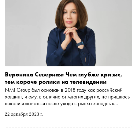
Вероника Северная: Чем глубже кризис,
тем короче ролики на телевидении
NMi Group был основан в 2018 году как российский
холдинг, и ему, в отличие от многих других, не пришлось
локализовываться после ухода с рынка западных
компаний. Издатель проекта «Сноб» Марина Геворкян
22 декабря 2023 г.
поговорила с генеральным директором холдинга NMi
Group Вероникой Северной о том, как перформанс
побеждает креатив, о растущем e-commerce и о
«брендах по любви»