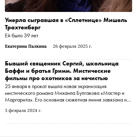
Умерла сыгравшая в «Сплетнице» Мишель
Трахтенберг
Ей было 39 лет
Екатерина Палкина
26 февраля 2025 г.
Бывший священник Сергий, школьница
Баффи и братья Гримм. Мистические
фильмы про охотников за нечистью
25 января в прокат вышла новая экранизация
мистического романа Михаила Булгакова «Мастер и
Маргарита». Его основная сюжетная линия завязана на
истории гастролей «нечистой силы» в лице Воланда и
3 февраля 2024 г.
его свиты. «Сноб» сделал подборку самых известных
охотников за темными силами из кино и сериалов