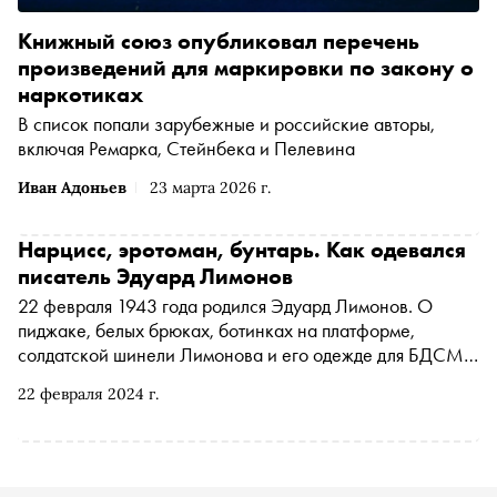
Книжный союз опубликовал перечень
произведений для маркировки по закону о
наркотиках
В список попали зарубежные и российские авторы,
включая Ремарка, Стейнбека и Пелевина
Иван Адоньев
23 марта 2026 г.
Нарцисс, эротоман, бунтарь. Как одевался
писатель Эдуард Лимонов
22 февраля 1943 года родился Эдуард Лимонов. О
пиджаке, белых брюках, ботинках на платформе,
солдатской шинели Лимонова и его одежде для БДСМ
— во втором материале цикла об имидже писателей
22 февраля 2024 г.
«Авторский стиль»