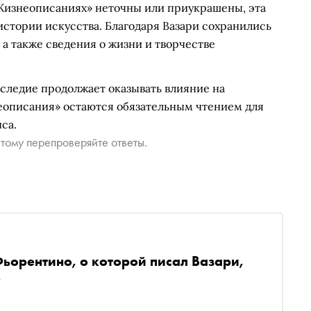
«Жизнеописаниях» неточны или приукрашены, эта
стории искусства. Благодаря Вазари сохранились
а также сведения о жизни и творчестве
наследие продолжает оказывать влияние на
неописания» остаются обязательным чтением для
са.
тому перепроверяйте ответы.
Фьорентино, о которой писал Вазари,
е