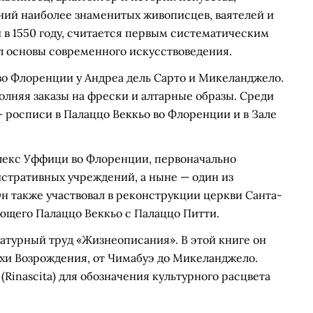
ний наиболее знаменитых живописцев, ваятелей и
й в 1550 году, считается первым систематическим
л основы современного искусствоведения.
во Флоренции у Андреа дель Сарто и Микеланджело.
олняя заказы на фрески и алтарные образы. Среди
 росписи в Палаццо Веккьо во Флоренции и в Зале
лекс Уффици во Флоренции, первоначально
стративных учреждений, а ныне — один из
н также участвовал в реконструкции церкви Санта-
ющего Палаццо Веккьо с Палаццо Питти.
ратурный труд «Жизнеописания». В этой книге он
охи Возрождения, от Чимабуэ до Микеланджело.
(Rinascita) для обозначения культурного расцвета