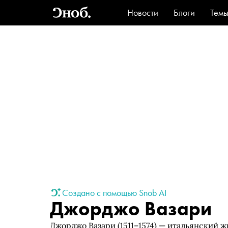
Новости
Блоги
Тем
Стиль
Ви
Создано с помощью Snob AI
Джорджо Вазари
Джорджо Вазари (1511–1574) — итальянский ж