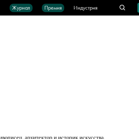
ы
Журнал
Премия
Индустрия
део
Город
IT-продукты
ивописец, архитектор и историк искусства,