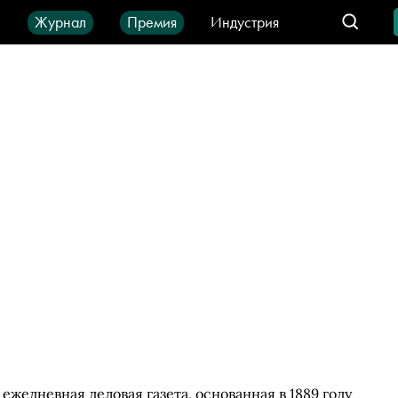
ы
Журнал
Премия
Индустрия
део
Город
IT-продукты
 ежедневная деловая газета, основанная в 1889 году