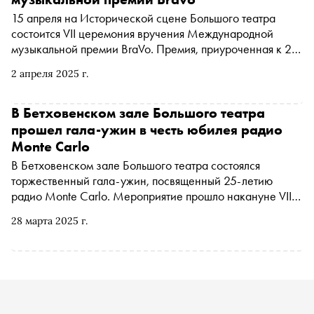
15 апреля на Исторической сцене Большого театра
состоится VII церемония вручения Международной
музыкальной премии BraVo. Премия, приуроченная к 25-
летию Radio Monte Carlo, соберет выдающихся деятелей
2 апреля 2025 г.
искусства из более чем 10 стран
В Бетховенском зале Большого театра
прошел гала-ужин в честь юбилея радио
Monte Carlo
В Бетховенском зале Большого театра состоялся
торжественный гала-ужин, посвященный 25-летию
радио Monte Carlo. Мероприятие прошло накануне VII
церемонии вручения Международной
28 марта 2025 г.
профессиональной музыкальной премии BraVo. На
вечере присутствовали звезды, светские персоны и
бизнес-партнеры радиостанции