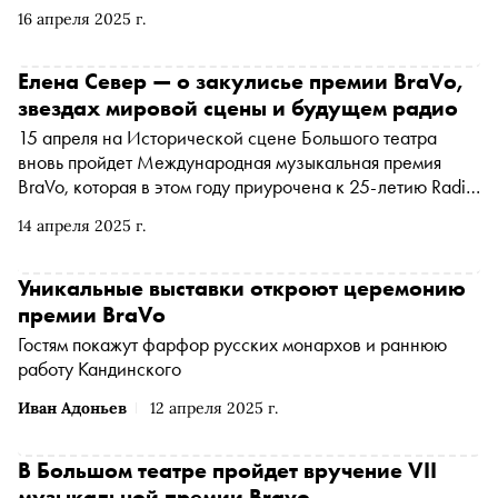
16 апреля 2025 г.
Елена Север — о закулисье премии BraVo,
звездах мировой сцены и будущем радио
15 апреля на Исторической сцене Большого театра
вновь пройдет Международная музыкальная премия
BraVo, которая в этом году приурочена к 25-летию Radio
Monte Carlo. Премия соберет звезд классической сцены
14 апреля 2025 г.
из более чем 10 стран. Певица, телеведущая и член
совета директоров «Русской Медиагруппы» Елена
Север рассказала «Снобу» о том, как премия BraVo
Уникальные выставки откроют церемонию
объединяет звезд со всего мира, почему радиостанции
премии BraVo
остаются важнее стриминга, и о том, как попасть в эфир
Гостям покажут фарфор русских монархов и раннюю
через худсовет
работу Кандинского
Иван Адоньев
12 апреля 2025 г.
В Большом театре пройдет вручение VII
музыкальной премии Bravo