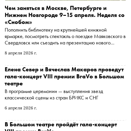
Чем заняться в Москве, Петербурге и
Нижнем Новгороде 9–15 апреля. Неделя со
«Снобом»
Пополнить библиотеку на крупнейшей книжной
ярмарке, посмотреть спектакль о поездке Маяковского в
Свердловск или съездить на презентацию нового
номера «Сноба» в Тарусу. Рассказываем, чем заняться и
8 апреля 2026 г.
куда сходить на ближайшей неделе
Елена Север и Вячеслав Макаров проведут
гала-концерт VIII премии BraVo в Большом
театре
В программе церемонии — выступления звезд
классической сцены из стран БРИКС и СНГ
6 апреля 2026 г.
В Большом театре пройдёт гала-концерт