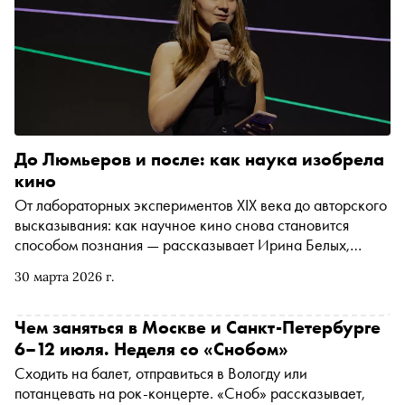
До Люмьеров и после: как наука изобрела
кино
От лабораторных экспериментов XIX века до авторского
высказывания: как научное кино снова становится
способом познания — рассказывает Ирина Белых,
программный директор и сооснователь фестиваля
30 марта 2026 г.
актуального научного кино ФАНК
Чем заняться в Москве и Санкт-Петербурге
6–12 июля. Неделя со «Снобом»
Сходить на балет, отправиться в Вологду или
потанцевать на рок-концерте. «Сноб» рассказывает,