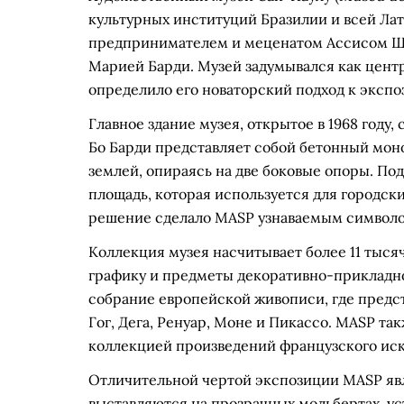
культурных институций Бразилии и всей Лат
предпринимателем и меценатом Ассисом Ша
Марией Барди. Музей задумывался как центр
определило его новаторский подход к экспо
Главное здание музея, открытое в 1968 году
Бо Барди представляет собой бетонный моно
землей, опираясь на две боковые опоры. По
площадь, которая используется для городск
решение сделало MASP узнаваемым символо
Коллекция музея насчитывает более 11 тыся
графику и предметы декоративно-прикладно
собрание европейской живописи, где предст
Гог, Дега, Ренуар, Моне и Пикассо. MASP т
коллекцией произведений французского иску
Отличительной чертой экспозиции MASP яв
выставляются на прозрачных мольбертах, ус