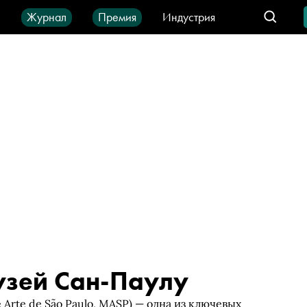
ы
Журнал
Премия
Индустрия
део
Город
IT-продукты
узей Сан-Паулу
Arte de São Paulo, MASP) — одна из ключевых