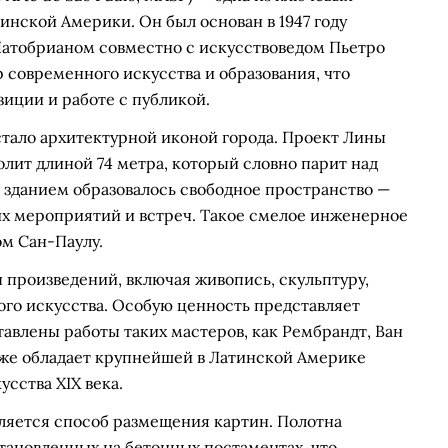
инской Америки. Он был основан в 1947 году
тобрианом совместно с искусствоведом Пьетро
 современного искусства и образования, что
зиции и работе с публикой.
, стало архитектурной иконой города. Проект Лины
лит длиной 74 метра, который словно парит над
д зданием образовалось свободное пространство —
их мероприятий и встреч. Такое смелое инженерное
м Сан-Паулу.
ч произведений, включая живопись, скульптуру,
го искусства. Особую ценность представляет
авлены работы таких мастеров, как Рембрандт, Ван
акже обладает крупнейшей в Латинской Америке
сства XIX века.
ляется способ размещения картин. Полотна
тановленных на бетонных постаментах, что