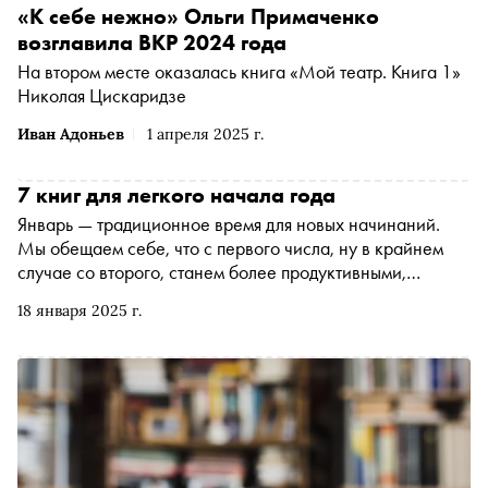
«К себе нежно» Ольги Примаченко
возглавила ВКР 2024 года
На втором месте оказалась книга «Мой театр. Книга 1»
Николая Цискаридзе
Иван Адоньев
1 апреля 2025 г.
7 книг для легкого начала года
Январь — традиционное время для новых начинаний.
Мы обещаем себе, что с первого числа, ну в крайнем
случае со второго, станем более продуктивными,
отправимся в спортзал, сядем на диету и будем больше
18 января 2025 г.
времени проводить с близкими. Нон-фикшн-редактор
Литрес Елена Тарасова специально для «Сноба»
составила список книг, которые помогут превратить
планы в действия