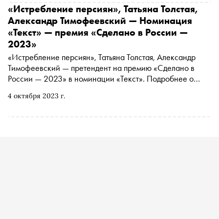
«Истребление персиян», Татьяна Толстая,
Александр Тимофеевский — Номинация
«Текст» — премия «Сделано в России —
2023»
«Истребление персиян», Татьяна Толстая, Александр
Тимофеевский — претендент на премию «Сделано в
России — 2023» в номинации «Текст». Подробнее о
проекте читайте в материале «Сноба». Финансовый
4 октября 2023 г.
партнер премии — «МТС Банк Premium&Private».
Технологический партнер — «Аквариус». Партнер
номинации «Теория и практика важных дел» — «Россия
— страна возможностей»