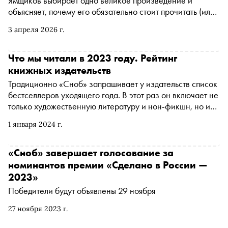
Ямщиков выбирает одно великое произведение и
объясняет, почему его обязательно стоит прочитать (или
перечитать). В этот раз сборник рассказов «На золотом
3 апреля 2026 г.
крыльце сидели…» Татьяны Толстой. Самый яркий дебют
в советской литературе восьмидесятых, проза
одновременно жестокая, смешная, дачная, имперская —
Что мы читали в 2023 году. Рейтинг
и до невозможности живая
книжных издательств
Традиционно «Сноб» запрашивает у издательств список
бестселлеров уходящего года. В этот раз он включает не
только художественную литературу и нон-фикшн, но и
детскую литературу. Некоторые книги вышли в свет в
1 января 2024 г.
конце 2022 года, а некоторые были переизданы
«Сноб» завершает голосование за
номинантов премии «Сделано в России —
2023»
Победители будут объявлены 29 ноября
27 ноября 2023 г.