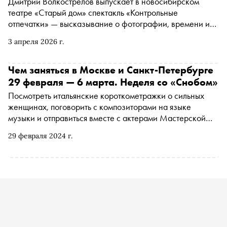
Дмитрий Волкострелов выпускает в новосибирском
театре «Старый дом» спектакль «Контрольные
отпечатки» — высказывание о фотографии, времени и
личном опыте взгляда. «Сноб» поговорил с режиссёром
3 апреля 2026 г.
о том, почему идеальный фотограф должен быть
невидим, как случайность становится драматургией и
зачем артистам каждый раз собирать спектакль заново
Чем заняться в Москве и Санкт-Петербурге
29 февраля — 6 марта. Неделя со «Снобом»
Посмотреть итальянские короткометражки о сильных
женщинах, поговорить с композиторами на языке
музыки и отправиться вместе с актерами Мастерской
Брусникина на Марс. «Сноб» рассказывает, чем
29 февраля 2024 г.
заняться и куда сходить на ближайшей неделе