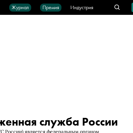
ы
Журнал
Премия
Индустрия
део
Город
IT-продукты
женная служба России
ТС России) является федеральным органом