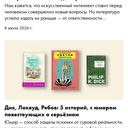
Нам кажется, что искусственный интеллект ставит перед
человеком совершенно новые вопросы. Но литература
успела задать их раньше — от ответственности
создателя перед своим творением до границы между
8 июля 2026 г.
разумом, имитацией и эмпатией. Специально для
«Сноба» Виктория Михайлова, сооснователь
Sensemakers и академический директор программы
«Тандемократия» Московской школы управления
Сколково, лектор HEC Paris, мастер-тренер по модели
процесса коммуникации PCM перечитывает Шелли,
Азимова, Дика, Исигуро и Лема как авторов, которые
писали об ИИ задолго до ИИ
Дик, Локвуд, Рябов: 5 историй, с юмором
повествующих о серьёзном
Юмор — способ защиты психики от суровой реальности,