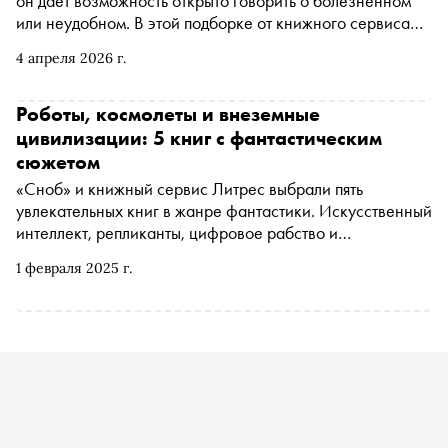
он дает возможность открыто говорить о болезненном
или неудобном. В этой подборке от книжного сервиса
Литрес — пять романов, герои которых смеются над
4 апреля 2026 г.
кризисами, потерями и абсурдом повседневности
Роботы, космолеты и внеземные
цивилизации: 5 книг с фантастическим
сюжетом
«Сноб» и книжный сервис Литрес выбрали пять
увлекательных книг в жанре фантастики. Искусственный
интеллект, репликанты, цифровое рабство и
колонизация других миров — сюжеты, способные
1 февраля 2025 г.
отвлечь от повседневной рутины