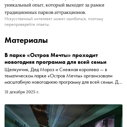
уникальный опыт, который выходит за рамки
традиционных парков аттракционов.
Искусственный интеллект может ошибаться, поэтому
перепроверяйте ответы.
Материалы
В парке «Остров Мечты» проходит
новогодняя программа для всей семьи
Щелкунчик, Дед Мороз и Снежная королева — в
тематическом парке «Остров Мечты» организовали
масштабную новогоднюю программу для всей семьи. До
11 января на площади «Москва» в городском променаде
31 декабря 2025 г.
с 15:00 до 16:00 показывают спектакли, научные шоу и
цирковые номера. Вход — свободный