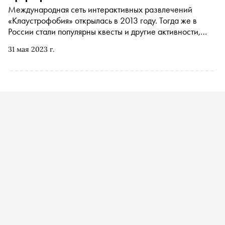
Международная сеть интерактивных развлечений
«Клаустрофобия» открылась в 2013 году. Тогда же в
России стали популярны квесты и другие активности,
которые способны перенести человека из реальности в
31 мая 2023 г.
мир загадок и параллельных вселенных. Представитель
компании Владимир Жиганов рассказал, как
изменилась сфера за последние десять лет