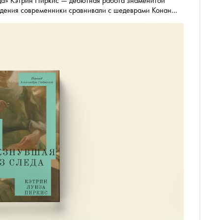
да» Кэтрин Пиркис — дебютная работа знаменитой
ведения современники сравнивали с шедеврами Конан
собственного дома, и, пока родственники, соседи и
 догадывается, какие тайны вот-вот раскроются. «Сноб»