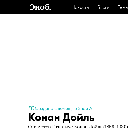
Новости
Блоги
Тем
Стиль
Ви
Создано с помощью Snob AI
Конан Дойль
Сэр Артур Игнатиус Конан Дойль (1859–1930