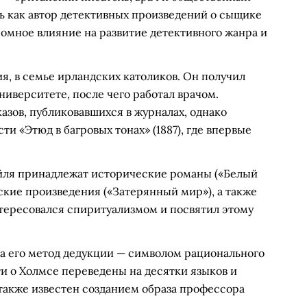
ь как автор детективных произведений о сыщике
ромное влияние на развитие детективного жанра и
я, в семье ирландских католиков. Он получил
иверситете, после чего работал врачом.
азов, публиковавшихся в журналах, однако
и «Этюд в багровых тонах» (1887), где впервые
йля принадлежат исторические романы («Белый
ские произведения («Затерянный мир»), а также
нтересовался спиритуализмом и посвятил этому
а его метод дедукции — символом рационального
ти о Холмсе переведены на десятки языков и
также известен созданием образа профессора