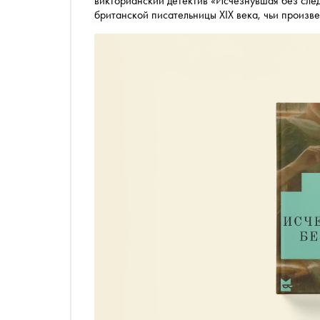
викторианский детектив «Исчезнувшая без сле
британской писательницы XIX века, чьи произ
Дойля. Юная Эми бесследно исчезает прямо из 
ухажёры бросаются на её поиски, никто ещё не
публикует фрагмент