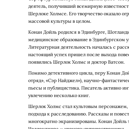
деятель, получивший всемирную известност
Шерлоке Холмсе. Его творчество оказало ог
массовой культуры в целом.
Конан Дойль родился в Эдинбурге, Шотланди
медицинское образование в Эдинбургском ун
Литературная деятельность началась с расск
настоящий успех пришел после выхода повест
появились Шерлок Холмс и доктор Ватсон.
Помимо детективного цикла, перу Конан До
отряд», «Сэр Найджел»), научно-фантастиче
пьесы и публицистика. Писатель активно и
увлечению несколько книг.
Шерлок Холмс стал культовым персонажем, 
подхода к расследованию. Рассказы и повес
многократно экранизированы. Конан Дойль 
Челленджера — ученого-путешественника.