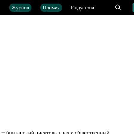
ы
Журнал
Премия
Индустрия
део
Город
IT-продукты
) — британский писатель, врач и общественный