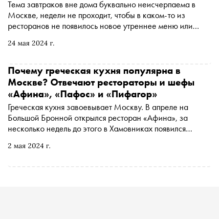
Тема завтраков вне дома буквально неисчерпаема в
Москве, недели не проходит, чтобы в каком-то из
ресторанов не появилось новое утреннее меню или
значительно не обновилось старое. Про новые и
24 мая 2024 г.
интересные — в материале «Сноба»
Почему греческая кухня популярна в
Москве? Отвечают рестораторы и шефы
«Афина», «Пафос» и «Пифагор»
Греческая кухня завоевывает Москву. В апреле на
Большой Бронной открылся ресторан «Афина», за
несколько недель до этого в Хамовниках появился
филиал легендарной Eva, а в конце прошлого года свои
2 мая 2024 г.
двери распахнул двухэтажный «Пафос» на Тверском
бульваре. «Сноб» поговорил с Дамиром Хайретдиновым,
шеф-поваром ресторана «Пифагор», пионером
греческой кухни в столице, бренд-шефом ресторанов
«Пафос» и «Юг22» Леонидом Ивановым и
рестораторами Антоном Пинским, Артемом Лосевым и
Виталием Истоминым о тренде на греческую кухню,