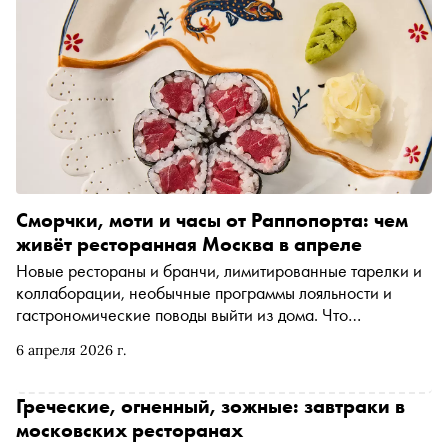
Сморчки, моти и часы от Раппопорта: чем
живёт ресторанная Москва в апреле
Новые рестораны и бранчи, лимитированные тарелки и
коллаборации, необычные программы лояльности и
гастрономические поводы выйти из дома. Что
интересного ждать от ресторанной жизни в апреле —
6 апреля 2026 г.
разбирался «Сноб»
Греческие, огненный, зожные: завтраки в
московских ресторанах