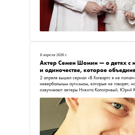
11 апреля 2026 г.
Актер Семен Шомин — о детях с 
и одиночестве, которое объедин
2 апреля вышел сериал «В Хогвартс я не попал
невербальным аутизмом, которые не говорят, но
озвучивают актеры Никита Кологривый, Юрий 
Никита Ефремов, Саша Бортич и Светлана Ива
актер, создатель идеи и продюсер проекта Сем
Захара стала отправной точкой для сериала, ка
сдерживали слез), как группа «Сироткин» беспл
людях без речи в итоге оказывается разговором