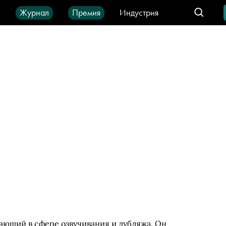
ы
Журнал
Премия
Индустрия
део
Город
IT-продукты
ающий в сфере озвучивания и дубляжа. Он