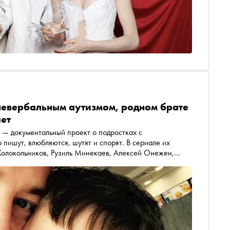
невербальным аутизмом, родном брате
яет
» — документальный проект о подростках с
 пишут, влюбляются, шутят и спорят. В сериале их
Колокольников, Рузиль Минекаев, Алексей Онежен,
нова. В интервью автору «Сноба» Александру Юдину
ен Шомин рассказал, как история его младшего брата
к актеры волновались перед озвучкой (иногда — не
атно записала трек на стихи ребят и почему история о
 о каждом из нас