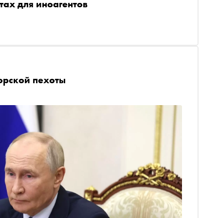
тах для иноагентов
орской пехоты