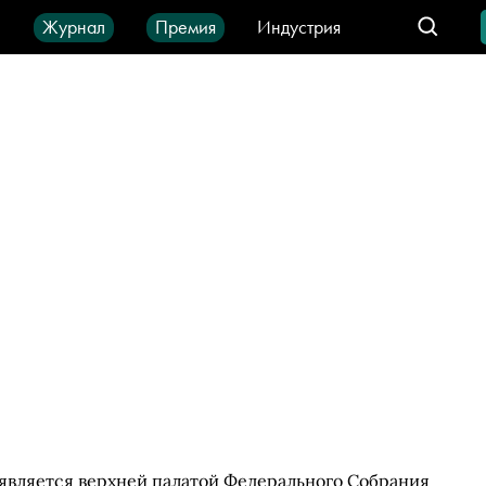
ы
Журнал
Премия
Индустрия
део
Город
IT-продукты
является верхней палатой Федерального Собрания