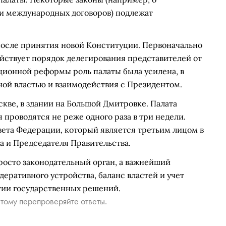
и международных договоров) подлежат
после принятия новой Конституции. Первоначально
ействует порядок делегирования представителей от
уционной реформы роль палаты была усилена, в
ьной властью и взаимодействия с Президентом.
кве, в здании на Большой Дмитровке. Палата
я проводятся не реже одного раза в три недели.
вета Федерации, который является третьим лицом в
а и Председателя Правительства.
росто законодательный орган, а важнейший
еративного устройства, баланс властей и учет
тии государственных решений.
тому перепроверяйте ответы.