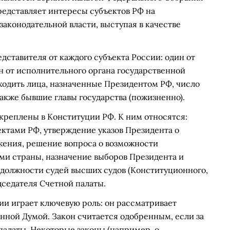
едставляет интересы субъектов РФ на
законодательной власти, выступая в качестве
едставителя от каждого субъекта России: один от
ин от исполнительного органа государственной
 входить лица, назначенные Президентом РФ, число
также бывшие главы государства (пожизненно).
реплены в Конституции РФ. К ним относятся:
ктами РФ, утверждение указов Президента о
жения, решение вопроса о возможности
ми страны, назначение выборов Президента и
 должности судей высших судов (Конституционного,
дседателя Счетной палаты.
ии играет ключевую роль: он рассматривает
нной Думой. Закон считается одобренным, если за
палаты. Некоторые законы (например, о