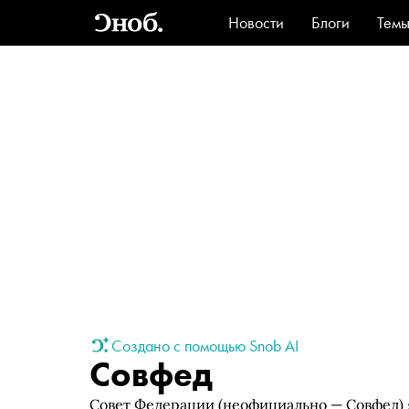
Новости
Блоги
Тем
Стиль
Ви
Создано с помощью Snob AI
Совфед
Совет Федерации (неофициально — Совфед) 