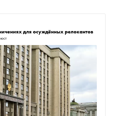
аничениях для осуждённых релокантов
нюст