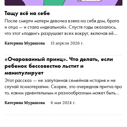
Тащу всё на себе
После смерти матери девочка взяла на себя дом, брата
и отца — и стала «идеальной». Спустя годы оказалось,
что этот «подвиг» разрушает всех вокруг, включая её
саму. Психолог Катерина Мурашова разбирает, как
Катерина Мурашова
13 апреля 2026 г.
формируются такие семейные сценарии и почему
привычка «тащить всё на себе» передаётся из поколения
в поколение
«Очарованный принц». Что делать, если
ребенок бессовестно льстит и
манипулирует
Этот рассказ — не запутанная семейная история и не
случай психотерапии. Скорее, это очередная притча про
то, каким удивительным и разнообразным может быть
мир человеческой психики, с которым каждый из нас
Катерина Мурашова
6 мая 2024 г.
сталкивается ежедневно, и как порой трудно дать его
проявлениям однозначную оценку